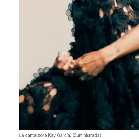
La cantautora Kay García.
(
Suministrada
)