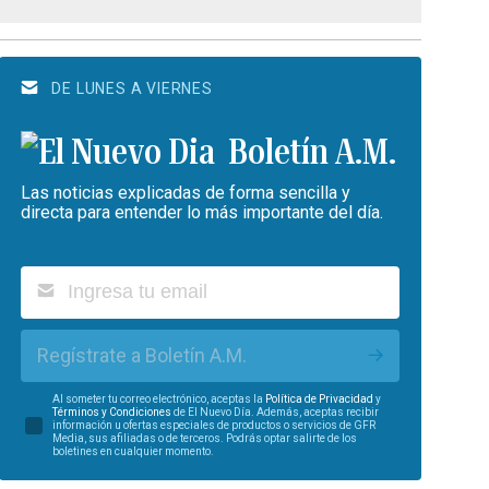
DE LUNES A VIERNES
Boletín A.M.
Las noticias explicadas de forma sencilla y
directa para entender lo más importante del día.
Regístrate a Boletín A.M.
Al someter tu correo electrónico, aceptas la
Política de Privacidad
y
Términos y Condiciones
de El Nuevo Día. Además, aceptas recibir
información u ofertas especiales de productos o servicios de GFR
Media, sus afiliadas o de terceros. Podrás optar salirte de los
boletines en cualquier momento.