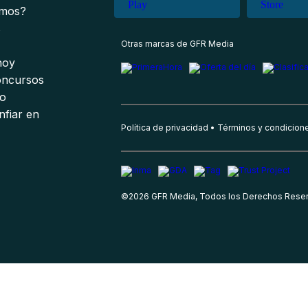
omos?
s
Otras marcas de GFR Media
 hoy
oncursos
io
nfiar en
Política de privacidad
Términos y condicion
©
2026
GFR Media, Todos los Derechos Rese