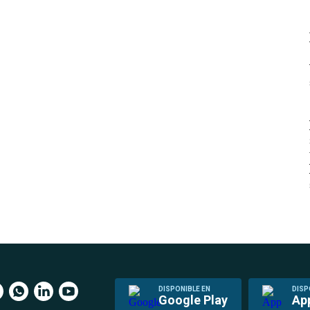
DISPONIBLE EN
DISP
Google Play
Ap