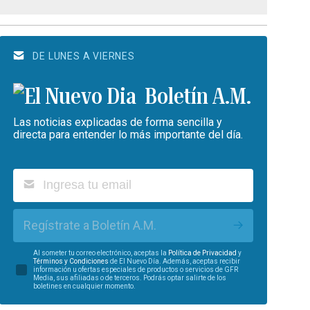
DE LUNES A VIERNES
Boletín A.M.
Las noticias explicadas de forma sencilla y
directa para entender lo más importante del día.
Regístrate a Boletín A.M.
Al someter tu correo electrónico, aceptas la
Política de Privacidad
y
Términos y Condiciones
de El Nuevo Día. Además, aceptas recibir
información u ofertas especiales de productos o servicios de GFR
Media, sus afiliadas o de terceros. Podrás optar salirte de los
boletines en cualquier momento.