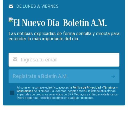
DE LUNES A VIERNES
Boletín A.M.
Las noticias explicadas de forma sencilla y directa para
entender lo más importante del día.
Regístrate a Boletín A.M.
Al someter tu correo electrónico, aceptas la
Política de Privacidad
y
Términos y
Condiciones
de El Nuevo Día. Además, aceptas recibir información u ofertas
especiales de productos o servicios de GFR Media, sus afiliadas o de terceros.
Podrás optar salirte de los boletines en cualquier momento.