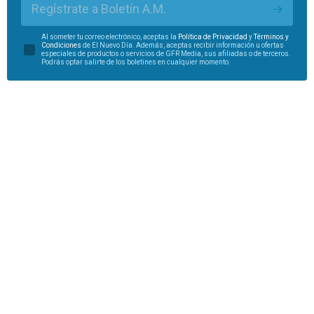
Regístrate a Boletín A.M.
Al someter tu correo electrónico, aceptas la
Política de Privacidad
y
Términos y
Condiciones
de El Nuevo Día. Además, aceptas recibir información u ofertas
especiales de productos o servicios de GFR Media, sus afiliadas o de terceros.
Podrás optar salirte de los boletines en cualquier momento.