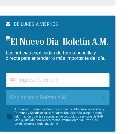
DE LUNES A VIERNES
Boletín A.M.
Las noticias explicadas de forma sencilla y
directa para entender lo más importante del día.
Regístrate a Boletín A.M.
Al someter tu correo electrónico, aceptas la
Política de Privacidad
y
Términos y Condiciones
de El Nuevo Día. Además, aceptas recibir
información u ofertas especiales de productos o servicios de GFR
Media, sus afiliadas o de terceros. Podrás optar salirte de los
boletines en cualquier momento.