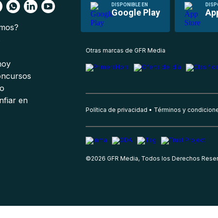
DISPONIBLE EN
DISP
Google Play
Ap
omos?
s
Otras marcas de GFR Media
 hoy
oncursos
io
nfiar en
Política de privacidad
Términos y condicion
©
2026
GFR Media, Todos los Derechos Rese