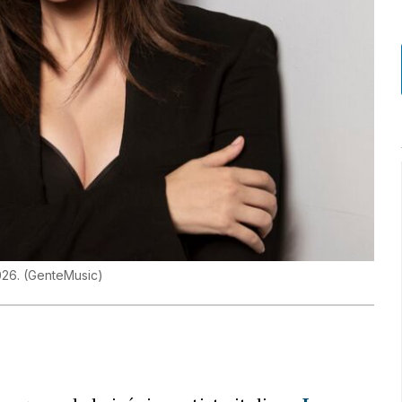
026.
(
GenteMusic
)