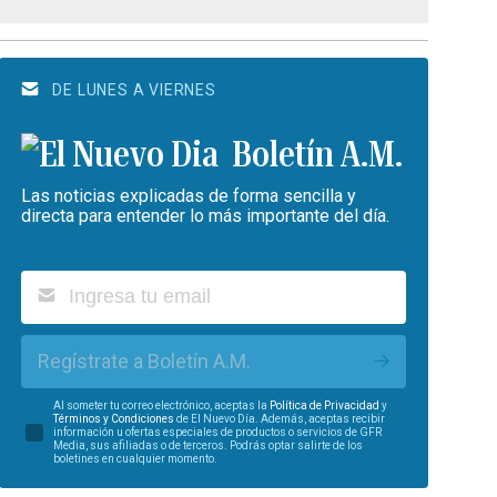
DE LUNES A VIERNES
Boletín A.M.
Las noticias explicadas de forma sencilla y
directa para entender lo más importante del día.
Regístrate a Boletín A.M.
Al someter tu correo electrónico, aceptas la
Política de Privacidad
y
Términos y Condiciones
de El Nuevo Día. Además, aceptas recibir
información u ofertas especiales de productos o servicios de GFR
Media, sus afiliadas o de terceros. Podrás optar salirte de los
boletines en cualquier momento.