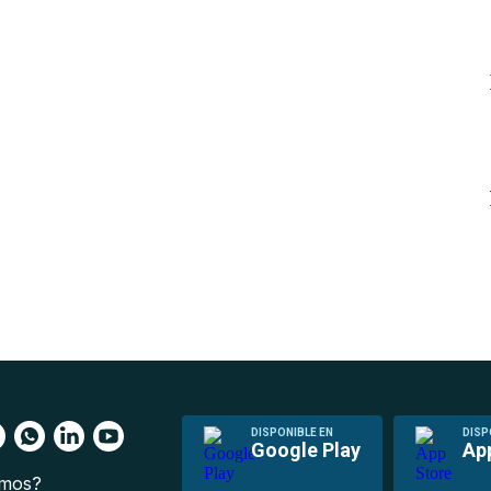
DISPONIBLE EN
DISP
Google Play
Ap
omos?