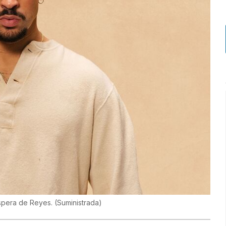
spera de Reyes.
(
Suministrada
)