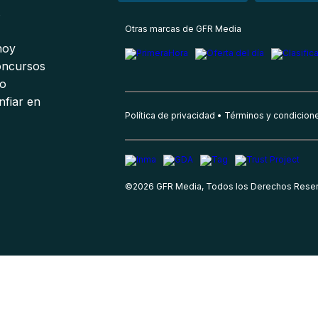
s
Otras marcas de GFR Media
 hoy
oncursos
io
nfiar en
Política de privacidad
Términos y condicion
©
2026
GFR Media, Todos los Derechos Rese