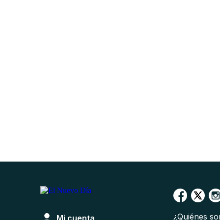
¿Quiénes s
Mi cuenta