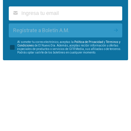
Regístrate a Boletín A.M.
Al someter tu correo electrónico, aceptas la
Política de Privacidad
y
Términos y
Condiciones
de El Nuevo Día. Además, aceptas recibir información u ofertas
especiales de productos o servicios de GFR Media, sus afiliadas o de terceros.
Podrás optar salirte de los boletines en cualquier momento.