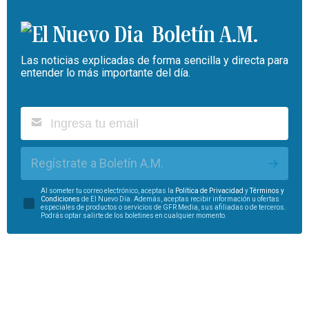
Boletín A.M.
Las noticias explicadas de forma sencilla y directa para
entender lo más importante del día.
Regístrate a Boletín A.M.
Al someter tu correo electrónico, aceptas la
Política de Privacidad
y
Términos y
Condiciones
de El Nuevo Día. Además, aceptas recibir información u ofertas
especiales de productos o servicios de GFR Media, sus afiliadas o de terceros.
Podrás optar salirte de los boletines en cualquier momento.