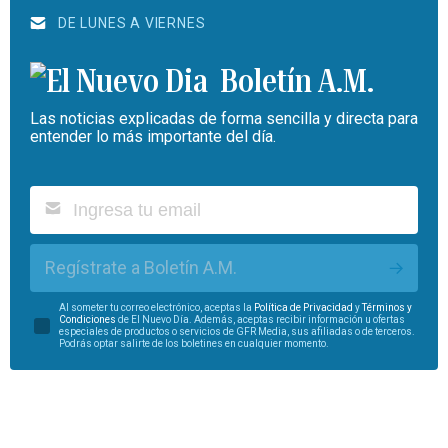
DE LUNES A VIERNES
Boletín A.M.
Las noticias explicadas de forma sencilla y directa para
entender lo más importante del día.
Regístrate a Boletín A.M.
Al someter tu correo electrónico, aceptas la
Política de Privacidad
y
Términos y
Condiciones
de El Nuevo Día. Además, aceptas recibir información u ofertas
especiales de productos o servicios de GFR Media, sus afiliadas o de terceros.
Podrás optar salirte de los boletines en cualquier momento.