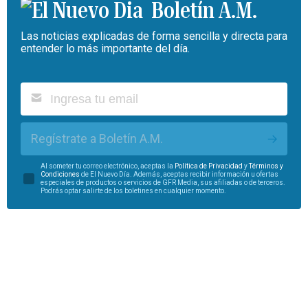
Boletín A.M.
Las noticias explicadas de forma sencilla y directa para
entender lo más importante del día.
Regístrate a Boletín A.M.
Al someter tu correo electrónico, aceptas la
Política de Privacidad
y
Términos y
Condiciones
de El Nuevo Día. Además, aceptas recibir información u ofertas
especiales de productos o servicios de GFR Media, sus afiliadas o de terceros.
Podrás optar salirte de los boletines en cualquier momento.