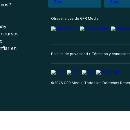
omos?
s
Otras marcas de GFR Media
 hoy
oncursos
io
nfiar en
Política de privacidad
Términos y condicion
©
2026
GFR Media, Todos los Derechos Rese