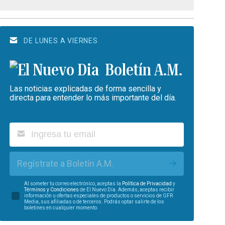
DE LUNES A VIERNES
Boletín A.M.
Las noticias explicadas de forma sencilla y
directa para entender lo más importante del día.
Regístrate a Boletín A.M.
Al someter tu correo electrónico, aceptas la
Política de Privacidad
y
Términos y Condiciones
de El Nuevo Día. Además, aceptas recibir
información u ofertas especiales de productos o servicios de GFR
Media, sus afiliadas o de terceros. Podrás optar salirte de los
boletines en cualquier momento.