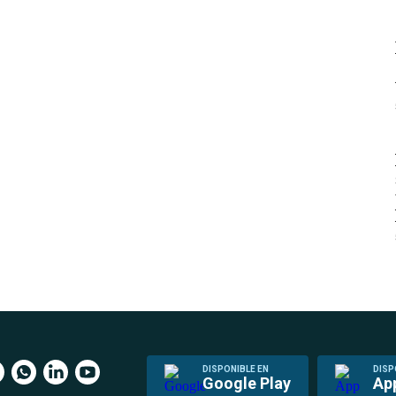
DISPONIBLE EN
DISP
Google Play
Ap