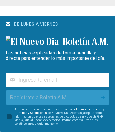
DE LUNES A VIERNES
Boletín A.M.
Las noticias explicadas de forma sencilla y
directa para entender lo más importante del día.
Regístrate a Boletín A.M.
Al someter tu correo electrónico, aceptas la
Política de Privacidad
y
Términos y Condiciones
de El Nuevo Día. Además, aceptas recibir
información u ofertas especiales de productos o servicios de GFR
Media, sus afiliadas o de terceros. Podrás optar salirte de los
boletines en cualquier momento.