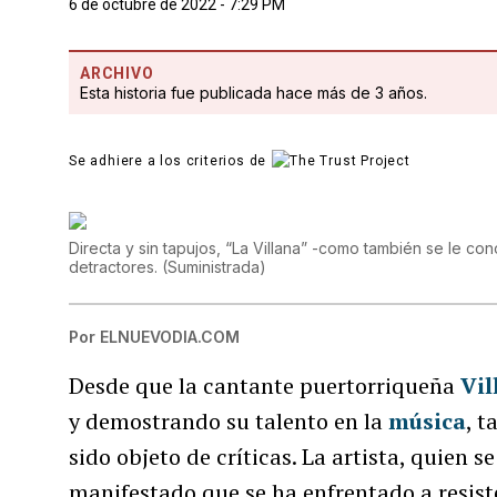
6 de octubre de 2022 - 7:29 PM
ARCHIVO
Esta historia fue publicada hace más de 3 años.
Se adhiere a los criterios de
Directa y sin tapujos, “La Villana” -como también se le co
detractores.
(
Suministrada
)
Por
ELNUEVODIA.COM
Desde que la cantante puertorriqueña
Vil
y demostrando su talento en la
música
, t
sido objeto de críticas. La artista, quien
manifestado que se ha enfrentado a resist