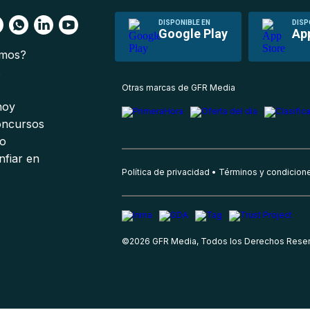
DISPONIBLE EN
DISP
Google Play
Ap
omos?
s
Otras marcas de GFR Media
 hoy
oncursos
io
nfiar en
Política de privacidad
Términos y condicion
©
2026
GFR Media, Todos los Derechos Rese