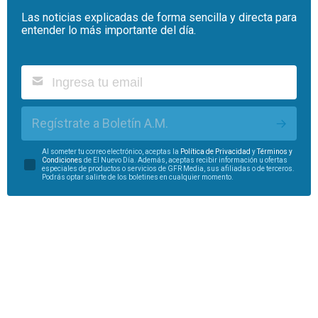
Las noticias explicadas de forma sencilla y directa para
entender lo más importante del día.
Regístrate a Boletín A.M.
Al someter tu correo electrónico, aceptas la
Política de Privacidad
y
Términos y
Condiciones
de El Nuevo Día. Además, aceptas recibir información u ofertas
especiales de productos o servicios de GFR Media, sus afiliadas o de terceros.
Podrás optar salirte de los boletines en cualquier momento.