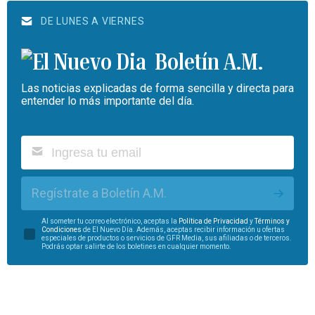
DE LUNES A VIERNES
Boletín A.M.
Las noticias explicadas de forma sencilla y directa para
entender lo más importante del día.
Regístrate a Boletín A.M.
Al someter tu correo electrónico, aceptas la
Política de Privacidad
y
Términos y
Condiciones
de El Nuevo Día. Además, aceptas recibir información u ofertas
especiales de productos o servicios de GFR Media, sus afiliadas o de terceros.
Podrás optar salirte de los boletines en cualquier momento.