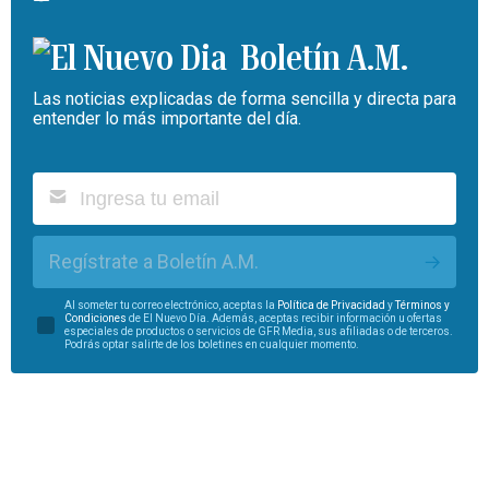
Boletín A.M.
Las noticias explicadas de forma sencilla y directa para
entender lo más importante del día.
Regístrate a Boletín A.M.
Al someter tu correo electrónico, aceptas la
Política de Privacidad
y
Términos y
Condiciones
de El Nuevo Día. Además, aceptas recibir información u ofertas
especiales de productos o servicios de GFR Media, sus afiliadas o de terceros.
Podrás optar salirte de los boletines en cualquier momento.