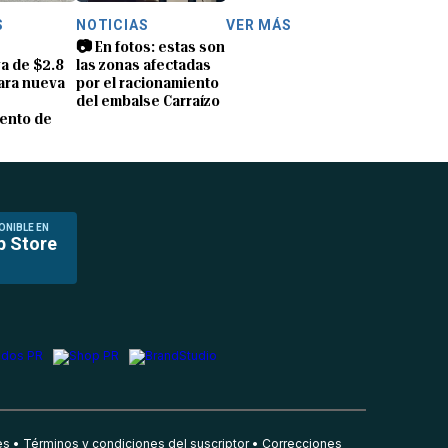
S
NOTICIAS
VER MÁS
📷 En fotos: estas son
a de $2.8
las zonas afectadas
ara nueva
por el racionamiento
del embalse Carraízo
ento de
ONIBLE EN
p Store
es
Términos y condiciones del suscriptor
Correcciones