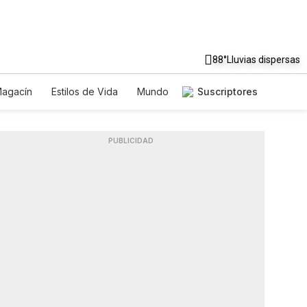
88°
Lluvias dispersas
agacín
Estilos de Vida
Mundo
Suscriptores
Juegos
Lotería
Vídeos
les
PUBLICIDAD