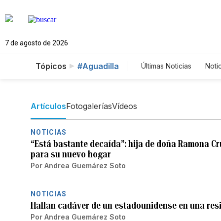
7 de agosto de 2026
Tópicos
#Aguadilla
Últimas Noticias
Noti
Estados Unidos
Fotos
English
Artículos
Fotogalerías
Vídeos
NOTICIAS
“Está bastante decaída”: hija de doña Ramona Cr
para su nuevo hogar
Por
Andrea Guemárez Soto
NOTICIAS
Hallan cadáver de un estadounidense en una resi
Por
Andrea Guemárez Soto