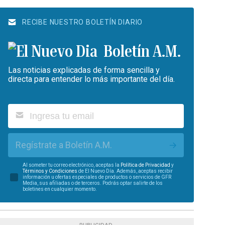
RECIBE NUESTRO BOLETÍN DIARIO
Boletín A.M.
Las noticias explicadas de forma sencilla y
directa para entender lo más importante del día.
Regístrate a Boletín A.M.
Al someter tu correo electrónico, aceptas la
Política de Privacidad
y
Términos y Condiciones
de El Nuevo Día. Además, aceptas recibir
información u ofertas especiales de productos o servicios de GFR
Media, sus afiliadas o de terceros. Podrás optar salirte de los
boletines en cualquier momento.