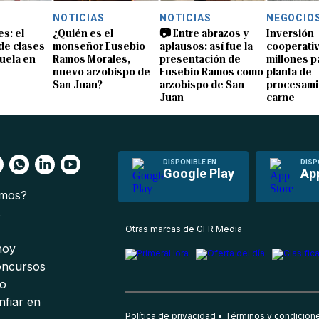
NOTICIAS
NOTICIAS
NEGOCIO
s: el
¿Quién es el
📷 Entre abrazos y
Inversión
 de clases
monseñor Eusebio
aplausos: así fue la
cooperativ
uela en
Ramos Morales,
presentación de
millones p
nuevo arzobispo de
Eusebio Ramos como
planta de
San Juan?
arzobispo de San
procesami
Juan
carne
DISPONIBLE EN
DISP
Google Play
Ap
omos?
s
Otras marcas de GFR Media
 hoy
oncursos
io
nfiar en
Política de privacidad
Términos y condicion