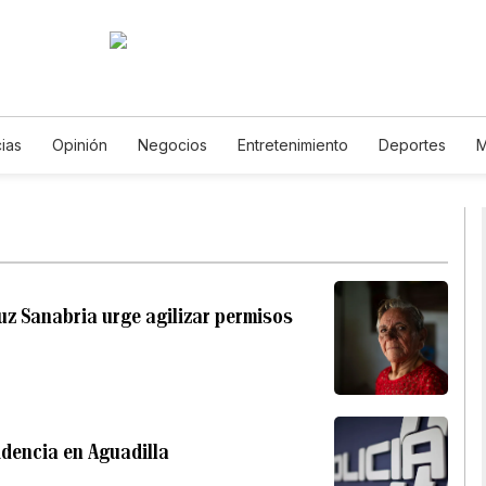
cias
Opinión
Negocios
Entretenimiento
Deportes
M
Ciencia y Ambiente
Gastronomía
De Viaje
Tecnología
Podcasts
Horóscopos
Newsletters
Feriados
Especia
uz Sanabria urge agilizar permisos
dencia en Aguadilla