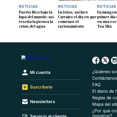
NOTICIAS
NOTICIAS
NOTICIAS
Puerto Rico bajo la
En fotos: así luce
En imágene
lupa del mundo: así
Carraízo el día en que
primer día
reseña la prensa la
comenzó el
en una esc
crisis del agua
racionamiento
Toa Alta
¿Quiénes s
Mi cuenta
Contáctano
FAQ
Suscríbete
El diario de
Reglas de c
Newsletters
Mapa del sit
¿Por qué co
nosotros?
Servicio al cliente