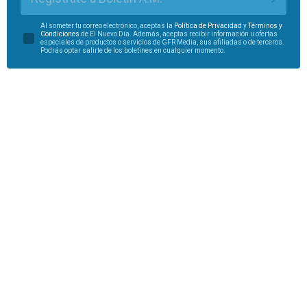
Al someter tu correo electrónico, aceptas la
Política de Privacidad
y
Términos y
Condiciones
de El Nuevo Día. Además, aceptas recibir información u ofertas
especiales de productos o servicios de GFR Media, sus afiliadas o de terceros.
Podrás optar salirte de los boletines en cualquier momento.