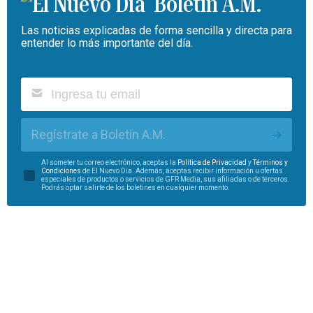
Boletín A.M.
Las noticias explicadas de forma sencilla y directa para
entender lo más importante del día.
Regístrate a Boletín A.M.
Al someter tu correo electrónico, aceptas la
Política de Privacidad
y
Términos y
Condiciones
de El Nuevo Día. Además, aceptas recibir información u ofertas
especiales de productos o servicios de GFR Media, sus afiliadas o de terceros.
Podrás optar salirte de los boletines en cualquier momento.