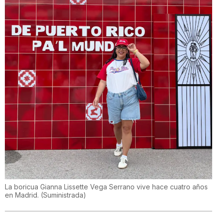
La boricua Gianna Lissette Vega Serrano vive hace cuatro años
en Madrid.
(
Suministrada
)