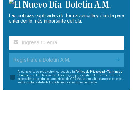
Boletín A.M.
Las noticias explicadas de forma sencilla y directa para
entender lo más importante del día.
Regístrate a Boletín A.M.
Al someter tu correo electrónico, aceptas la
Política de Privacidad
y
Términos y
Condiciones
de El Nuevo Día. Además, aceptas recibir información u ofertas
especiales de productos o servicios de GFR Media, sus afiliadas o de terceros.
Podrás optar salirte de los boletines en cualquier momento.