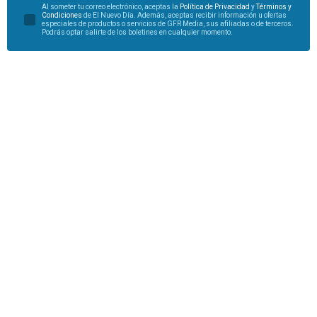
Al someter tu correo electrónico, aceptas la
Política de Privacidad
y
Términos y
Condiciones
de El Nuevo Día. Además, aceptas recibir información u ofertas
especiales de productos o servicios de GFR Media, sus afiliadas o de terceros.
Podrás optar salirte de los boletines en cualquier momento.