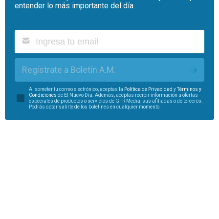
entender lo más importante del día.
Regístrate a Boletín A.M.
Al someter tu correo electrónico, aceptas la
Política de Privacidad
y
Términos y
Condiciones
de El Nuevo Día. Además, aceptas recibir información u ofertas
especiales de productos o servicios de GFR Media, sus afiliadas o de terceros.
Podrás optar salirte de los boletines en cualquier momento.