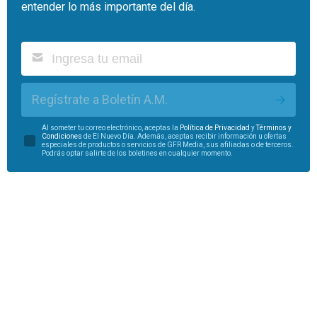
entender lo más importante del día.
Regístrate a Boletín A.M.
Al someter tu correo electrónico, aceptas la
Política de Privacidad
y
Términos y
Condiciones
de El Nuevo Día. Además, aceptas recibir información u ofertas
especiales de productos o servicios de GFR Media, sus afiliadas o de terceros.
Podrás optar salirte de los boletines en cualquier momento.