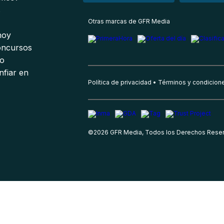
s
Otras marcas de GFR Media
 hoy
oncursos
io
nfiar en
Política de privacidad
Términos y condicion
©
2026
GFR Media, Todos los Derechos Rese