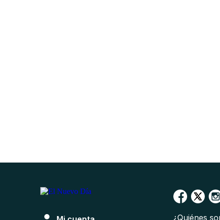
¿Quiénes s
Mi cuenta