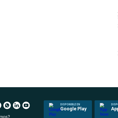
DISPONIBLE EN
DISP
Google Play
Ap
omos?