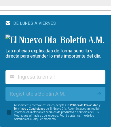
DE LUNES A VIERNES
Boletín A.M.
Las noticias explicadas de forma sencilla y
directa para entender lo más importante del día.
Regístrate a Boletín A.M.
Al someter tu correo electrónico, aceptas la
Política de Privacidad
y
Términos y Condiciones
de El Nuevo Día. Además, aceptas recibir
información u ofertas especiales de productos o servicios de GFR
Media, sus afiliadas o de terceros. Podrás optar salirte de los
boletines en cualquier momento.