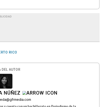
BLICIDAD
ERTO RICO
 DEL AUTOR
A NÚÑEZ
lveda@gfrmedia.com
s y cuenta con un bachillerato en Periodismo de la