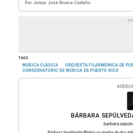
Por
Jomar José Rivera Cedeño
PU
TAGS
MÚSICA CLÁSICA
ORQUESTA FILARMÓNICA DE PU
CONSERVATORIO DE MÚSICA DE PUERTO RICO
ACERCA
BÁRBARA SEPÚLVED
barbara.sepu
Bárbara Sepúlveda Núñez es madre de dos niña