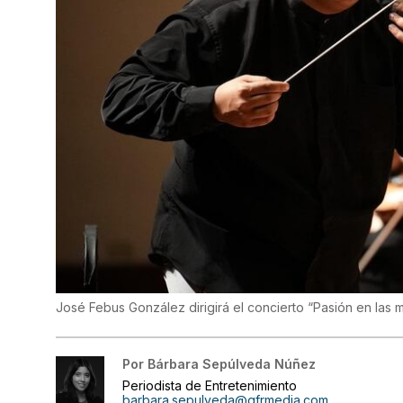
José Febus González dirigirá el concierto “Pasión en las 
Por
Bárbara Sepúlveda Núñez
Periodista de Entretenimiento
barbara.sepulveda@gfrmedia.com