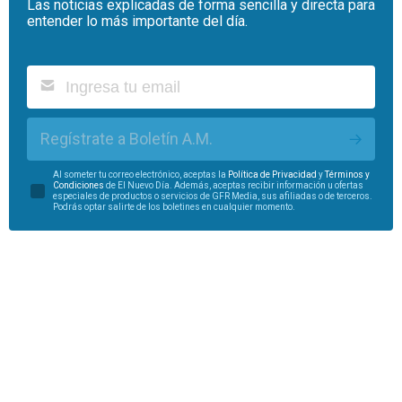
Las noticias explicadas de forma sencilla y directa para
entender lo más importante del día.
Regístrate a Boletín A.M.
Al someter tu correo electrónico, aceptas la
Política de Privacidad
y
Términos y
Condiciones
de El Nuevo Día. Además, aceptas recibir información u ofertas
especiales de productos o servicios de GFR Media, sus afiliadas o de terceros.
Podrás optar salirte de los boletines en cualquier momento.