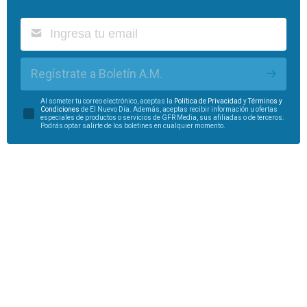
Regístrate a Boletín A.M.
Al someter tu correo electrónico, aceptas la
Política de Privacidad
y
Términos y
Condiciones
de El Nuevo Día. Además, aceptas recibir información u ofertas
especiales de productos o servicios de GFR Media, sus afiliadas o de terceros.
Podrás optar salirte de los boletines en cualquier momento.