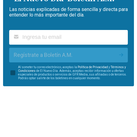
Las noticias explicadas de forma sencilla y directa para
entender lo más importante del día.
Regístrate a Boletín A.M.
Al someter tu correo electrónico, aceptas la
Política de Privacidad
y
Términos y
Condiciones
de El Nuevo Día. Además, aceptas recibir información u ofertas
especiales de productos o servicios de GFR Media, sus afiliadas o de terceros.
Podrás optar salirte de los boletines en cualquier momento.