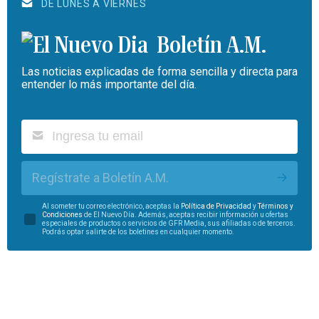
DE LUNES A VIERNES
Boletín A.M.
Las noticias explicadas de forma sencilla y directa para
entender lo más importante del día.
Regístrate a Boletín A.M.
Al someter tu correo electrónico, aceptas la
Política de Privacidad
y
Términos y
Condiciones
de El Nuevo Día. Además, aceptas recibir información u ofertas
especiales de productos o servicios de GFR Media, sus afiliadas o de terceros.
Podrás optar salirte de los boletines en cualquier momento.