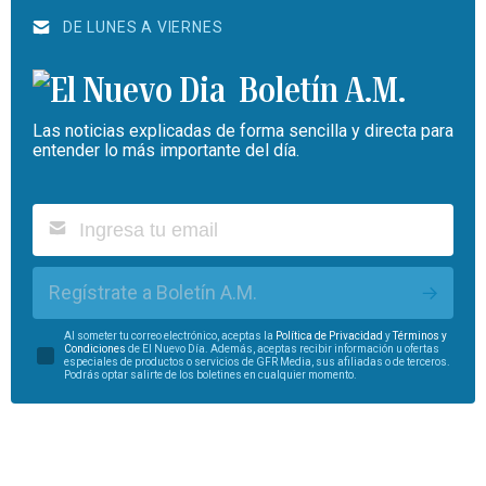
DE LUNES A VIERNES
Boletín A.M.
Las noticias explicadas de forma sencilla y directa para
entender lo más importante del día.
Regístrate a Boletín A.M.
Al someter tu correo electrónico, aceptas la
Política de Privacidad
y
Términos y
Condiciones
de El Nuevo Día. Además, aceptas recibir información u ofertas
especiales de productos o servicios de GFR Media, sus afiliadas o de terceros.
Podrás optar salirte de los boletines en cualquier momento.