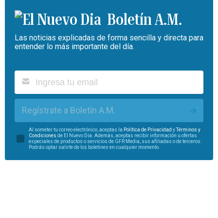
Boletín A.M.
Las noticias explicadas de forma sencilla y directa para
entender lo más importante del día.
Regístrate a Boletín A.M.
Al someter tu correo electrónico, aceptas la
Política de Privacidad
y
Términos y
Condiciones
de El Nuevo Día. Además, aceptas recibir información u ofertas
especiales de productos o servicios de GFR Media, sus afiliadas o de terceros.
Podrás optar salirte de los boletines en cualquier momento.