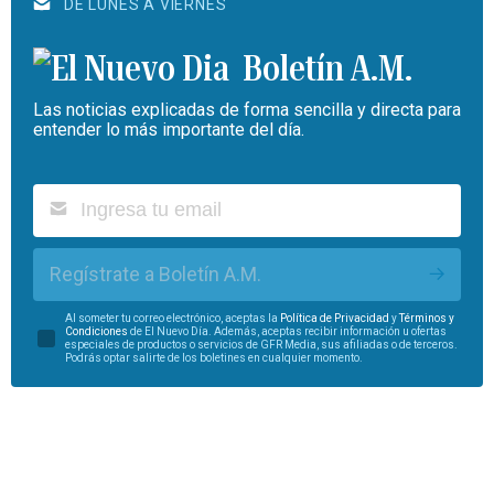
DE LUNES A VIERNES
Boletín A.M.
Las noticias explicadas de forma sencilla y directa para
entender lo más importante del día.
Regístrate a Boletín A.M.
Al someter tu correo electrónico, aceptas la
Política de Privacidad
y
Términos y
Condiciones
de El Nuevo Día. Además, aceptas recibir información u ofertas
especiales de productos o servicios de GFR Media, sus afiliadas o de terceros.
Podrás optar salirte de los boletines en cualquier momento.