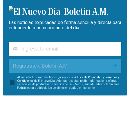
Boletín A.M.
Las noticias explicadas de forma sencilla y directa para
entender lo más importante del día.
Regístrate a Boletín A.M.
Al someter tu correo electrónico, aceptas la
Política de Privacidad
y
Términos y
Condiciones
de El Nuevo Día. Además, aceptas recibir información u ofertas
especiales de productos o servicios de GFR Media, sus afiliadas o de terceros.
Podrás optar salirte de los boletines en cualquier momento.