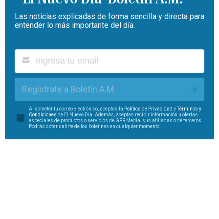
Las noticias explicadas de forma sencilla y directa para
entender lo más importante del día.
Regístrate a Boletín A.M.
Al someter tu correo electrónico, aceptas la
Política de Privacidad
y
Términos y
Condiciones
de El Nuevo Día. Además, aceptas recibir información u ofertas
especiales de productos o servicios de GFR Media, sus afiliadas o de terceros.
Podrás optar salirte de los boletines en cualquier momento.