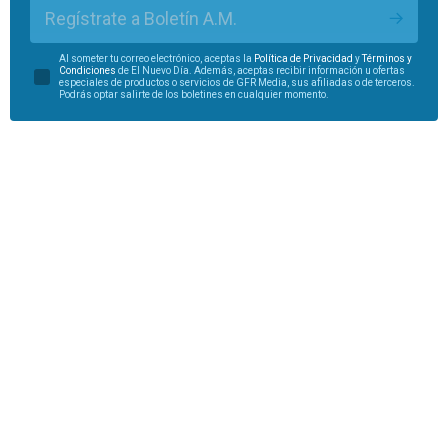
Regístrate a Boletín A.M.
Al someter tu correo electrónico, aceptas la
Política de Privacidad
y
Términos y
Condiciones
de El Nuevo Día. Además, aceptas recibir información u ofertas
especiales de productos o servicios de GFR Media, sus afiliadas o de terceros.
Podrás optar salirte de los boletines en cualquier momento.