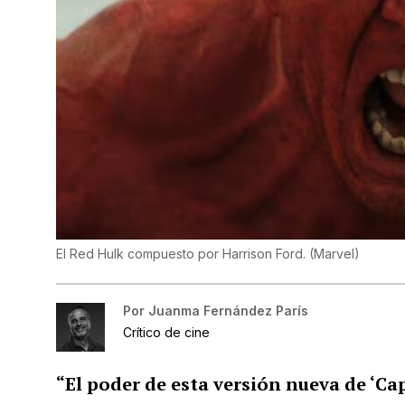
El Red Hulk compuesto por Harrison Ford.
(
Marvel
)
Por
Juanma Fernández París
Crítico de cine
“El poder de esta versión nueva de ‘Ca