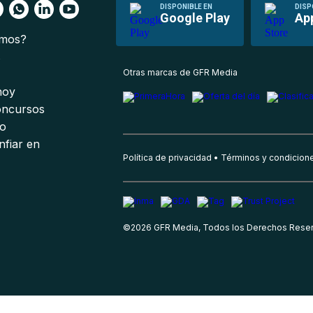
DISPONIBLE EN
DISP
Google Play
Ap
omos?
s
Otras marcas de GFR Media
 hoy
oncursos
io
nfiar en
Política de privacidad
Términos y condicion
©
2026
GFR Media, Todos los Derechos Rese