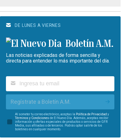
DE LUNES A VIERNES
Boletín A.M.
Las noticias explicadas de forma sencilla y
directa para entender lo más importante del día.
Regístrate a Boletín A.M.
Al someter tu correo electrónico, aceptas la
Política de Privacidad
y
Términos y Condiciones
de El Nuevo Día. Además, aceptas recibir
información u ofertas especiales de productos o servicios de GFR
Media, sus afiliadas o de terceros. Podrás optar salirte de los
boletines en cualquier momento.