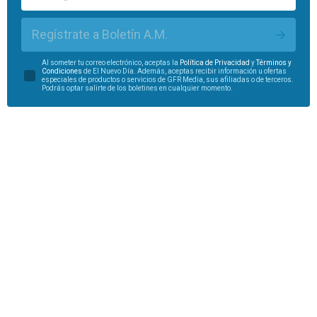
Regístrate a Boletín A.M.
Al someter tu correo electrónico, aceptas la
Política de Privacidad
y
Términos y
Condiciones
de El Nuevo Día. Además, aceptas recibir información u ofertas
especiales de productos o servicios de GFR Media, sus afiliadas o de terceros.
Podrás optar salirte de los boletines en cualquier momento.