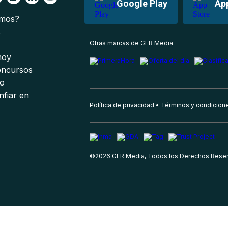
Google Play
Ap
omos?
s
Otras marcas de GFR Media
 hoy
oncursos
io
nfiar en
Política de privacidad
Términos y condicion
©
2026
GFR Media, Todos los Derechos Rese