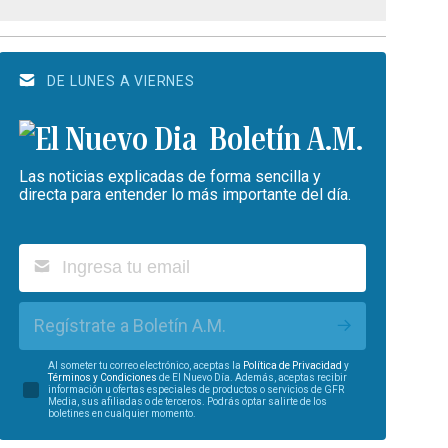
DE LUNES A VIERNES
Boletín A.M.
Las noticias explicadas de forma sencilla y
directa para entender lo más importante del día.
Regístrate a Boletín A.M.
Al someter tu correo electrónico, aceptas la
Política de Privacidad
y
Términos y Condiciones
de El Nuevo Día. Además, aceptas recibir
información u ofertas especiales de productos o servicios de GFR
Media, sus afiliadas o de terceros. Podrás optar salirte de los
boletines en cualquier momento.