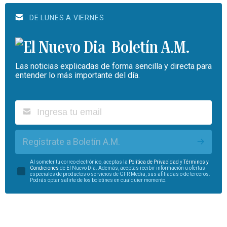
DE LUNES A VIERNES
Boletín A.M.
Las noticias explicadas de forma sencilla y directa para
entender lo más importante del día.
Regístrate a Boletín A.M.
Al someter tu correo electrónico, aceptas la
Política de Privacidad
y
Términos y
Condiciones
de El Nuevo Día. Además, aceptas recibir información u ofertas
especiales de productos o servicios de GFR Media, sus afiliadas o de terceros.
Podrás optar salirte de los boletines en cualquier momento.