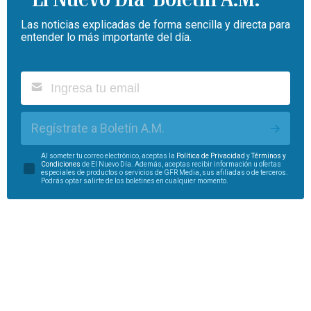
Las noticias explicadas de forma sencilla y directa para
entender lo más importante del día.
Regístrate a Boletín A.M.
Al someter tu correo electrónico, aceptas la
Política de Privacidad
y
Términos y
Condiciones
de El Nuevo Día. Además, aceptas recibir información u ofertas
especiales de productos o servicios de GFR Media, sus afiliadas o de terceros.
Podrás optar salirte de los boletines en cualquier momento.