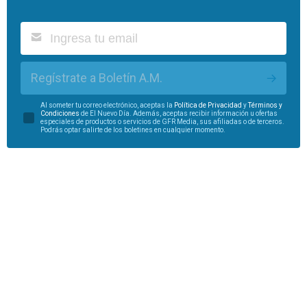
Regístrate a Boletín A.M.
Al someter tu correo electrónico, aceptas la
Política de Privacidad
y
Términos y
Condiciones
de El Nuevo Día. Además, aceptas recibir información u ofertas
especiales de productos o servicios de GFR Media, sus afiliadas o de terceros.
Podrás optar salirte de los boletines en cualquier momento.