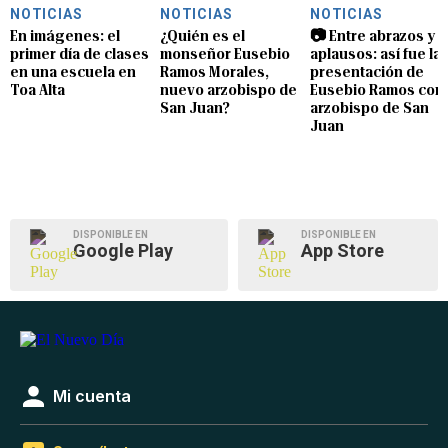
NOTICIAS
NOTICIAS
NOTICIAS
En imágenes: el
¿Quién es el
📷 Entre abrazos y
primer día de clases
monseñor Eusebio
aplausos: así fue la
en una escuela en
Ramos Morales,
presentación de
Toa Alta
nuevo arzobispo de
Eusebio Ramos com
San Juan?
arzobispo de San
Juan
DISPONIBLE EN
DISPONIBLE EN
Google Play
App Store
Mi cuenta