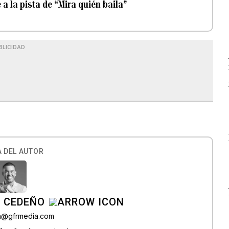
 a la pista de “Mira quién baila”
BLICIDAD
 DEL AUTOR
A CEDEÑO
ra@gfrmedia.com