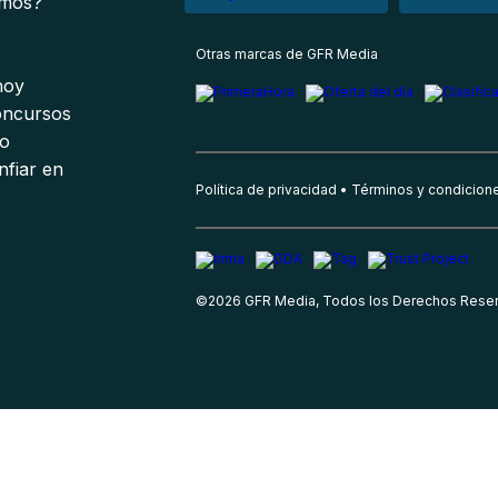
omos?
s
Otras marcas de GFR Media
 hoy
oncursos
io
nfiar en
Política de privacidad
Términos y condicion
©
2026
GFR Media, Todos los Derechos Rese