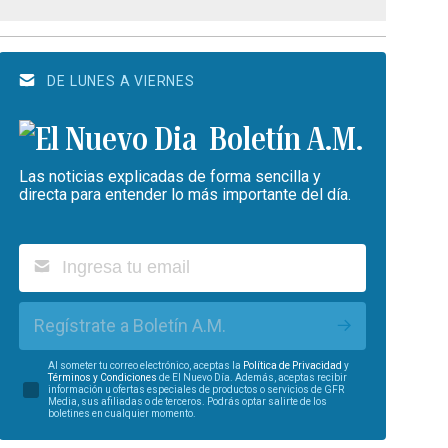
DE LUNES A VIERNES
Boletín A.M.
Las noticias explicadas de forma sencilla y
directa para entender lo más importante del día.
Regístrate a Boletín A.M.
Al someter tu correo electrónico, aceptas la
Política de Privacidad
y
Términos y Condiciones
de El Nuevo Día. Además, aceptas recibir
información u ofertas especiales de productos o servicios de GFR
Media, sus afiliadas o de terceros. Podrás optar salirte de los
boletines en cualquier momento.