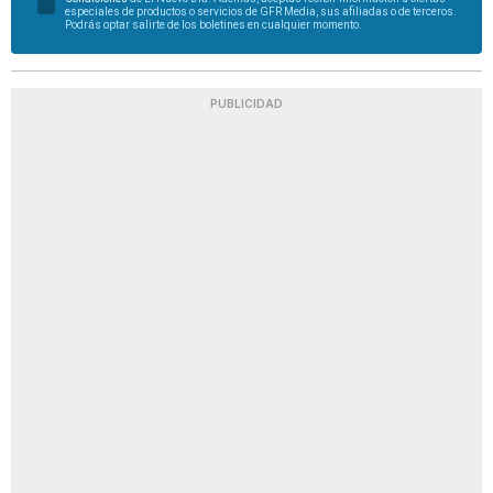
especiales de productos o servicios de GFR Media, sus afiliadas o de terceros.
Podrás optar salirte de los boletines en cualquier momento.
PUBLICIDAD