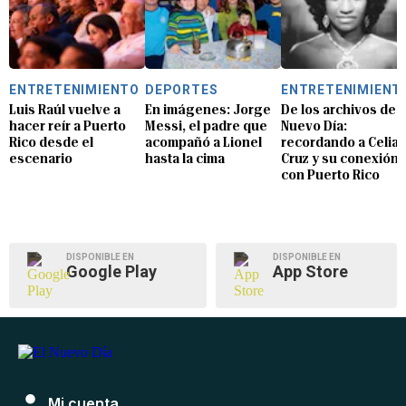
ENTRETENIMIENTO
DEPORTES
ENTRETENIMIENT
Luis Raúl vuelve a
En imágenes: Jorge
De los archivos de E
hacer reír a Puerto
Messi, el padre que
Nuevo Día:
Rico desde el
acompañó a Lionel
recordando a Celia
escenario
hasta la cima
Cruz y su conexión
con Puerto Rico
DISPONIBLE EN
DISPONIBLE EN
Google Play
App Store
Mi cuenta