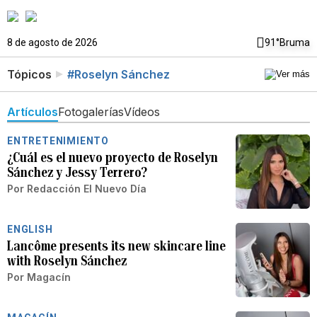
8 de agosto de 2026
91°
Bruma
Tópicos
#Roselyn Sánchez
Artículos
Fotogalerías
Vídeos
ENTRETENIMIENTO
¿Cuál es el nuevo proyecto de Roselyn
Sánchez y Jessy Terrero?
Por
Redacción El Nuevo Día
ENGLISH
Lancôme presents its new skincare line
with Roselyn Sánchez
Por
Magacín