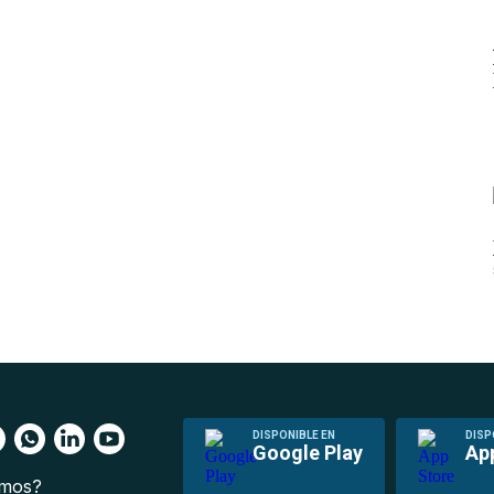
DISPONIBLE EN
DISP
Google Play
Ap
omos?