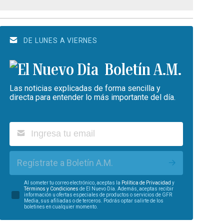
DE LUNES A VIERNES
Boletín A.M.
Las noticias explicadas de forma sencilla y
directa para entender lo más importante del día.
Regístrate a Boletín A.M.
Al someter tu correo electrónico, aceptas la
Política de Privacidad
y
Términos y Condiciones
de El Nuevo Día. Además, aceptas recibir
información u ofertas especiales de productos o servicios de GFR
Media, sus afiliadas o de terceros. Podrás optar salirte de los
boletines en cualquier momento.