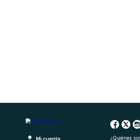
¿Quiénes s
Mi cuenta