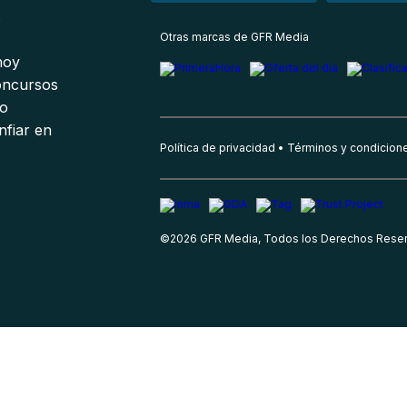
s
Otras marcas de GFR Media
 hoy
oncursos
io
nfiar en
Política de privacidad
Términos y condicion
©
2026
GFR Media, Todos los Derechos Rese