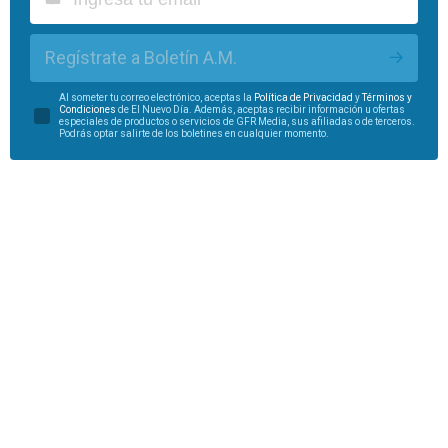
Regístrate a Boletín A.M.
Al someter tu correo electrónico, aceptas la
Política de Privacidad
y
Términos y
Condiciones
de El Nuevo Día. Además, aceptas recibir información u ofertas
especiales de productos o servicios de GFR Media, sus afiliadas o de terceros.
Podrás optar salirte de los boletines en cualquier momento.