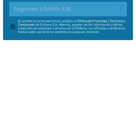
Regístrate a Boletín A.M.
Al someter tu correo electrónico, aceptas la
Política de Privacidad
y
Términos y
Condiciones
de El Nuevo Día. Además, aceptas recibir información u ofertas
especiales de productos o servicios de GFR Media, sus afiliadas o de terceros.
Podrás optar salirte de los boletines en cualquier momento.