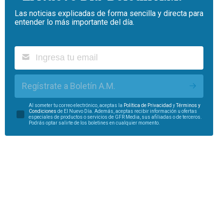
Las noticias explicadas de forma sencilla y directa para
entender lo más importante del día.
Regístrate a Boletín A.M.
Al someter tu correo electrónico, aceptas la
Política de Privacidad
y
Términos y
Condiciones
de El Nuevo Día. Además, aceptas recibir información u ofertas
especiales de productos o servicios de GFR Media, sus afiliadas o de terceros.
Podrás optar salirte de los boletines en cualquier momento.