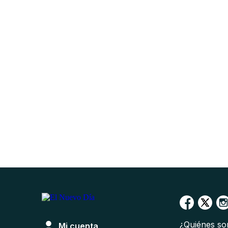
¿Quiénes s
Mi cuenta