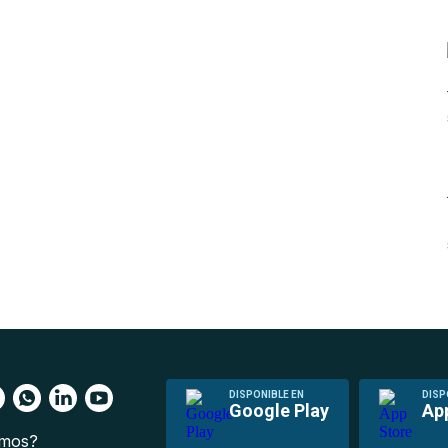
DISPONIBLE EN
DISP
Google Play
Ap
omos?