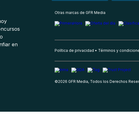
s
Otras marcas de GFR Media
 hoy
oncursos
io
nfiar en
Política de privacidad
Términos y condicion
©
2026
GFR Media, Todos los Derechos Rese