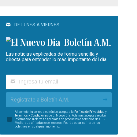
DE LUNES A VIERNES
Boletín A.M.
Las noticias explicadas de forma sencilla y
directa para entender lo más importante del día.
Regístrate a Boletín A.M.
Al someter tu correo electrónico, aceptas la
Política de Privacidad
y
Términos y Condiciones
de El Nuevo Día. Además, aceptas recibir
información u ofertas especiales de productos o servicios de GFR
Media, sus afiliadas o de terceros. Podrás optar salirte de los
boletines en cualquier momento.