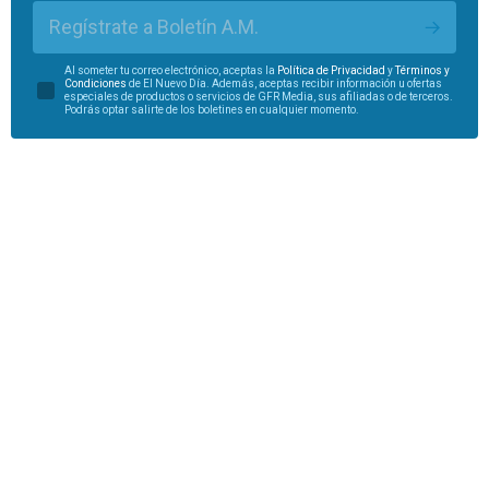
Regístrate a Boletín A.M.
Al someter tu correo electrónico, aceptas la
Política de Privacidad
y
Términos y
Condiciones
de El Nuevo Día. Además, aceptas recibir información u ofertas
especiales de productos o servicios de GFR Media, sus afiliadas o de terceros.
Podrás optar salirte de los boletines en cualquier momento.