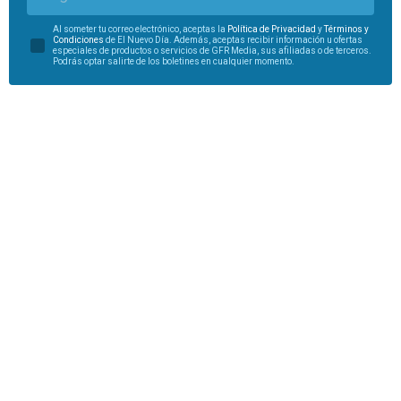
Al someter tu correo electrónico, aceptas la
Política de Privacidad
y
Términos y
Condiciones
de El Nuevo Día. Además, aceptas recibir información u ofertas
especiales de productos o servicios de GFR Media, sus afiliadas o de terceros.
Podrás optar salirte de los boletines en cualquier momento.