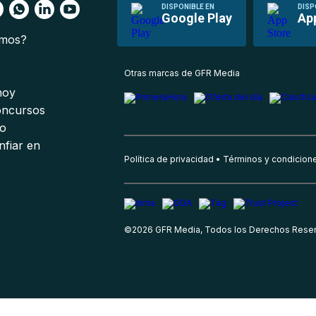
DISPONIBLE EN
DISP
Google Play
Ap
omos?
s
Otras marcas de GFR Media
 hoy
oncursos
io
nfiar en
Política de privacidad
Términos y condicion
©
2026
GFR Media, Todos los Derechos Rese