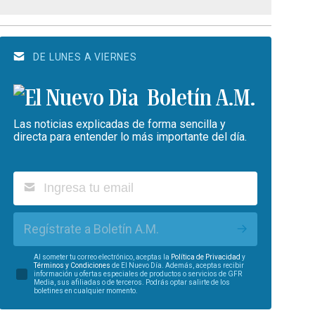
DE LUNES A VIERNES
Boletín A.M.
Las noticias explicadas de forma sencilla y
directa para entender lo más importante del día.
Regístrate a Boletín A.M.
Al someter tu correo electrónico, aceptas la
Política de Privacidad
y
Términos y Condiciones
de El Nuevo Día. Además, aceptas recibir
información u ofertas especiales de productos o servicios de GFR
Media, sus afiliadas o de terceros. Podrás optar salirte de los
boletines en cualquier momento.